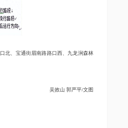
口北、宝通街眉南路路口西、九龙涧森林
！
吴效山 郭严平/文图