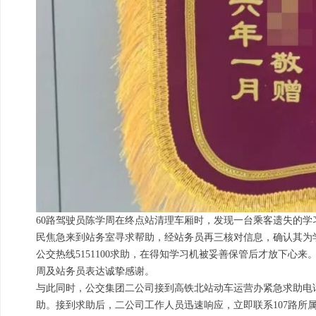
60路驾驶员陈学周在终点站清理车厢时，发现一台乘客遗失的
民焦急来到站务室寻求帮助，经站务员再三核对信息，确认其为
公交热线5151100求助，在得知学习机被妥善保管后才放下心
周及站务员表达诚挚感谢。
与此同时，公交集团二公司接到高铁北站动车运营办紧急求助电话
助。接到求助后，二公司工作人员迅速响应，立即联系107路