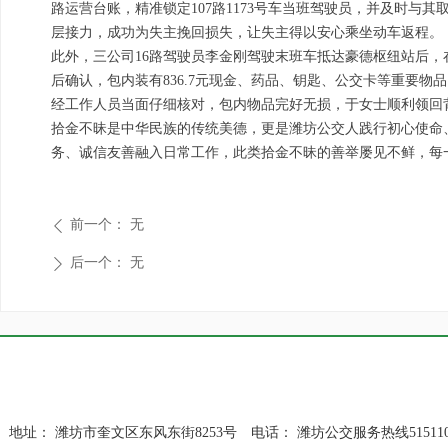
路运营台账，精准锁定107路1173号车当班驾驶员，并及时
层接力，成功为失主挽回损失，让失主得以安心乘坐动车返程。
此外，三公司16路驾驶员李金刚驾驶末班车抵达豪德枢纽站后
后确认，包内装有836.7元现金、药品、钥匙、公交卡等重要
经工作人员当面仔细核对，包内物品完好无损，于女士顺利领回
拾金不昧是中华民族的传统美德，更是潍坊公交人践行初心使命
务、诚信友善融入日常工作，此类拾金不昧的善举屡见不鲜，每
前一个：
无
ꄴ
后一个：
无
ꄲ
地址：
潍坊市奎文区东风东街8253号
电话：
潍坊公交服务热线515110