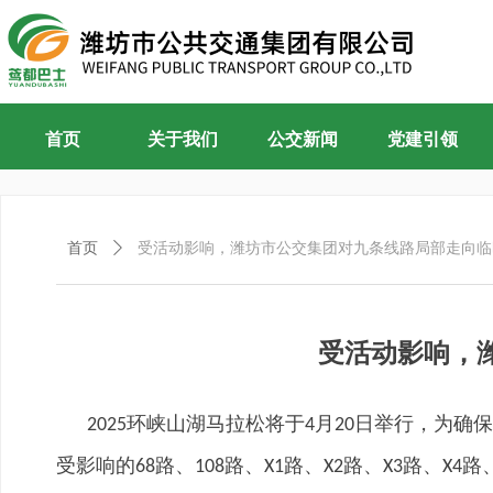
首页
关于我们
公交新闻
党建引领
首页
ꄲ
受活动影响，潍坊市公交集团对九条线路局部走向临
受活动影响，
环峡山湖马拉松将于
月
日举行，为确保
2025
4
20
受影响的
路、
路、
路、
路、
路、
路
68
108
X1
X2
X3
X4