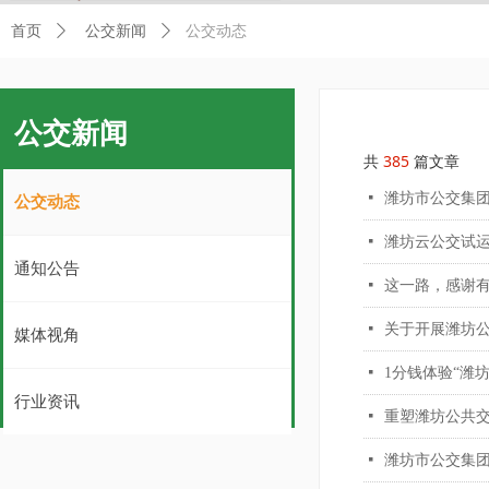
公交动态
首页
ꄲ
公交新闻
ꄲ
公交新闻
共
385
篇文章
넷
潍坊市公交集
公交动态
넷
潍坊云公交试运
通知公告
넷
这一路，感谢有
넷
关于开展潍坊
媒体视角
넷
1分钱体验“潍
行业资讯
넷
重塑潍坊公共交
넷
潍坊市公交集